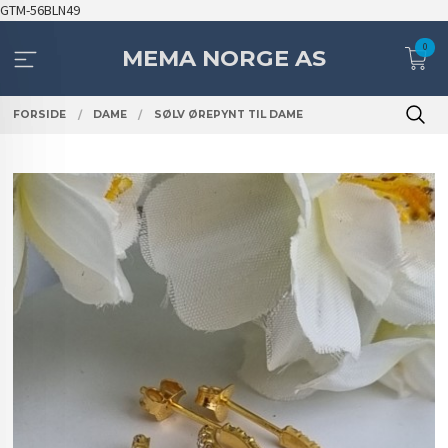
Gå
GTM-56BLN49
til
0
innholdet
MEMA NORGE AS
FORSIDE
DAME
SØLV ØREPYNT TIL DAME