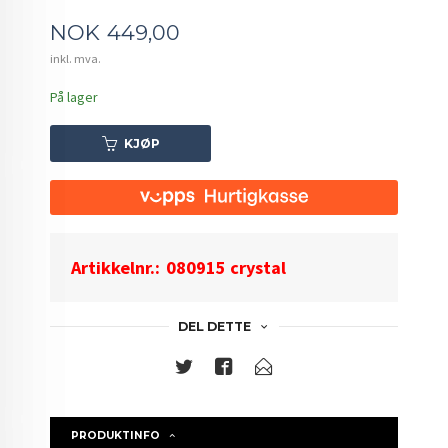
Pris
NOK
449,00
inkl. mva.
På lager
KJØP
Artikkelnr.:
080915 crystal
DEL DETTE
PRODUKTINFO