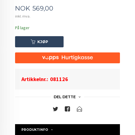
Pris
NOK
569,00
inkl. mva.
På lager
KJØP
Artikkelnr.:
081126
DEL DETTE
PRODUKTINFO