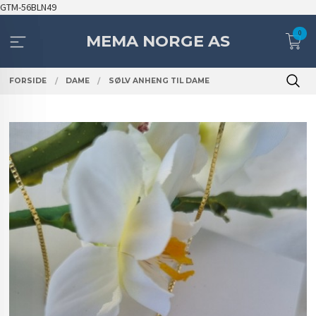
Gå
GTM-56BLN49
til
0
innholdet
MEMA NORGE AS
FORSIDE
DAME
SØLV ANHENG TIL DAME