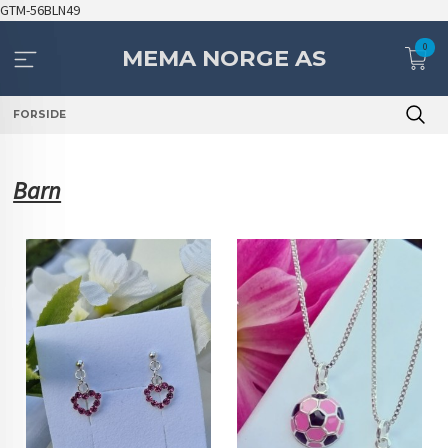
Gå
GTM-56BLN49
til
0
innholdet
MEMA NORGE AS
FORSIDE
Barn