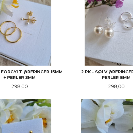
V FORGYLT ØRERINGER 15MM
2 PK - SØLV ØRERINGE
+ PERLER 3MM
PERLER 8MM
Pris
Pris
298,00
298,00
KJØP
KJØP