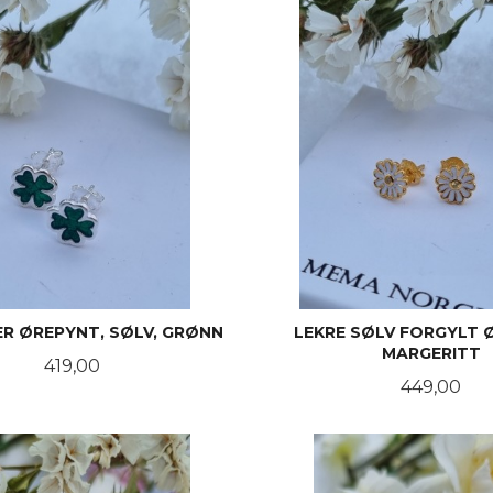
ER ØREPYNT, SØLV, GRØNN
LEKRE SØLV FORGYLT 
MARGERITT
Pris
419,00
Pris
449,00
KJØP
KJØP