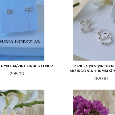
EPYNT M/ZIRCONIA STENER
2 PK - SØLV ØREPY
M/ZIRCONIA + 10MM Ø
Pris
298,00
Pris
289,00
KJØP
KJØP