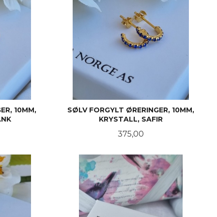
ER, 10MM,
SØLV FORGYLT ØRERINGER, 10MM,
ANK
KRYSTALL, SAFIR
Pris
375,00
KJØP