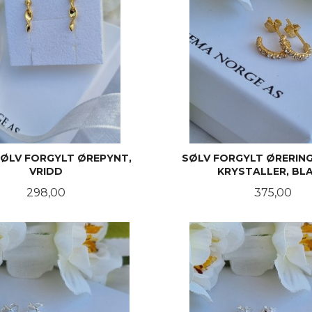
ØLV FORGYLT ØREPYNT,
SØLV FORGYLT ØRERING
VRIDD
KRYSTALLER, BL
Pris
Pris
298,00
375,00
KJØP
KJØP