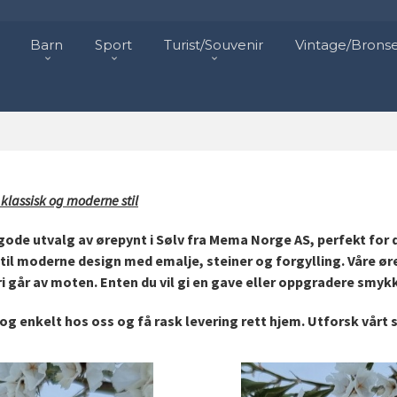
Barn
Sport
Turist/Souvenir
Vintage/Brons
- klassisk og moderne stil
ode utvalg av ørepynt i Sølv fra Mema Norge AS, perfekt for 
til moderne design med emalje, steiner og forgylling. Våre ørepy
i går av moten. Enten du vil gi en gave eller oppgradere smykk
og enkelt hos oss og få rask levering rett hjem. Utforsk vårt 