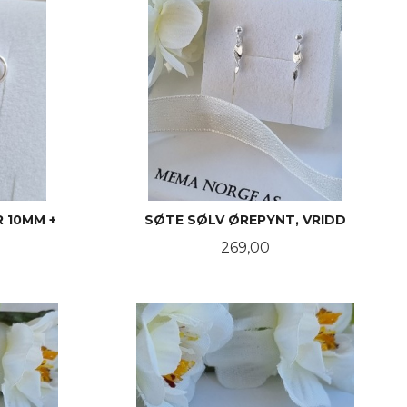
R 10MM +
SØTE SØLV ØREPYNT, VRIDD
Pris
269,00
KJØP