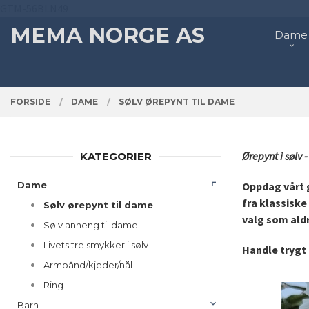
Gå
GTM-56BLN49
Lukk
PRODUKTER
til
MEMA NORGE AS
Dame
innholdet
FORSIDE
DAME
SØLV ØREPYNT TIL DAME
Ørepynt i sølv 
KATEGORIER
Dame
Oppdag vårt g
fra klassiske 
Sølv ørepynt til dame
valg som aldr
Sølv anheng til dame
Livets tre smykker i sølv
Handle trygt 
Armbånd/kjeder/nål
Ring
Barn