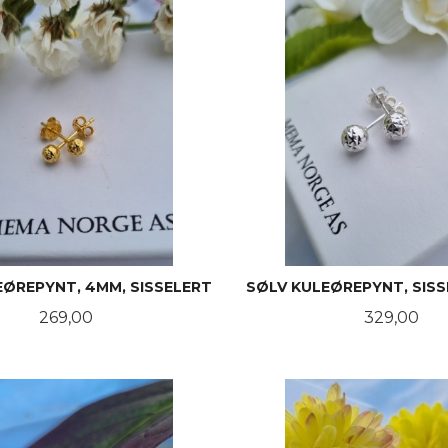
EØREPYNT, 4MM, SISSELERT
SØLV KULEØREPYNT, SISS
Pris
Pris
269,00
329,00
KJØP
KJØP