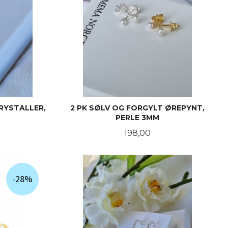
KRYSTALLER,
2 PK SØLV OG FORGYLT ØREPYNT,
PERLE 3MM
Pris
198,00
KJØP
-28%