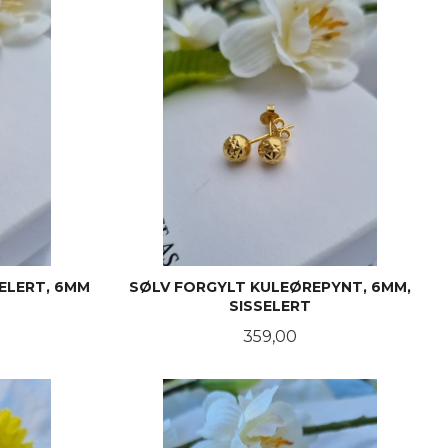
ELERT, 6MM
SØLV FORGYLT KULEØREPYNT, 6MM,
SISSELERT
Pris
359,00
KJØP