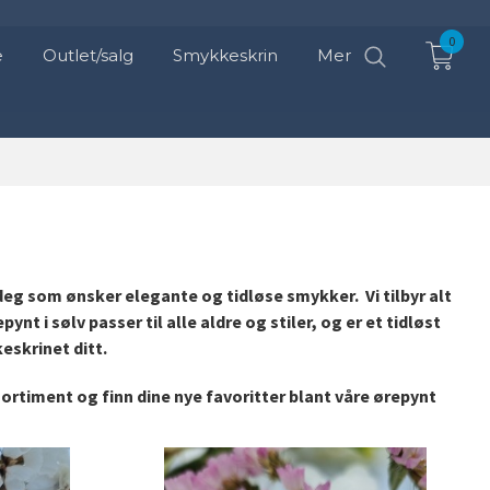
0
e
Outlet/salg
Smykkeskrin
Mer
deg som ønsker elegante og tidløse smykker. Vi tilbyr alt
nt i sølv passer til alle aldre og stiler, og er et tidløst
eskrinet ditt.
sortiment og finn dine nye favoritter blant våre ørepynt