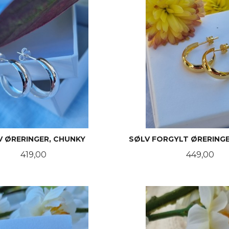
V ØRERINGER, CHUNKY
SØLV FORGYLT ØRERINGE
Pris
Pris
419,00
449,00
KJØP
KJØP