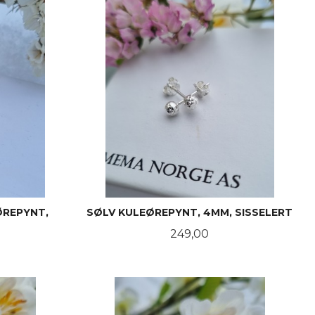
ØREPYNT,
SØLV KULEØREPYNT, 4MM, SISSELERT
Pris
249,00
KJØP