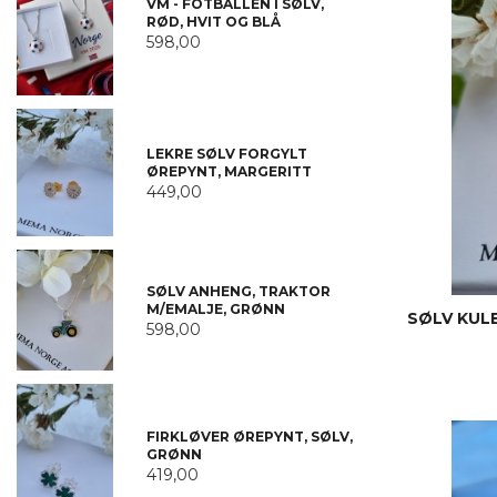
VM - FOTBALLEN I SØLV,
RØD, HVIT OG BLÅ
598,00
LEKRE SØLV FORGYLT
ØREPYNT, MARGERITT
449,00
SØLV ANHENG, TRAKTOR
M/EMALJE, GRØNN
SØLV KUL
598,00
FIRKLØVER ØREPYNT, SØLV,
GRØNN
419,00