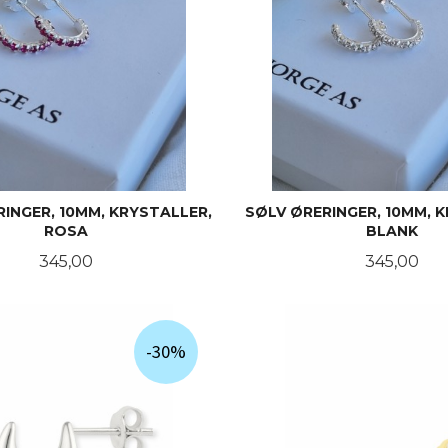
INGER, 10MM, KRYSTALLER,
SØLV ØRERINGER, 10MM, 
ROSA
BLANK
Pris
Pris
345,00
345,00
KJØP
KJØP
-30%