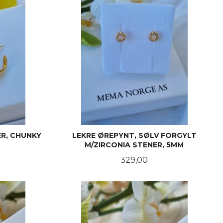
R, CHUNKY
LEKRE ØREPYNT, SØLV FORGYLT
M/ZIRCONIA STENER, 5MM
Pris
329,00
KJØP