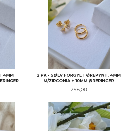
NT 4MM
2 PK - SØLV FORGYLT ØREPYNT, 4MM
RERINGER
M/ZIRCONIA + 10MM ØRERINGER
Pris
298,00
KJØP