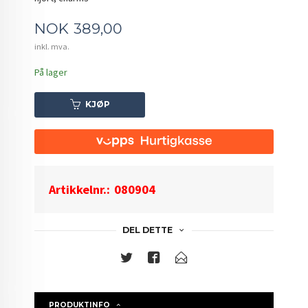
Pris
NOK
389,00
inkl. mva.
På lager
KJØP
Artikkelnr.:
080904
DEL DETTE
PRODUKTINFO