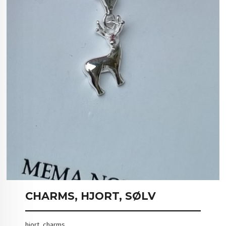
CHARMS, HJORT, SØLV
hjort, charms