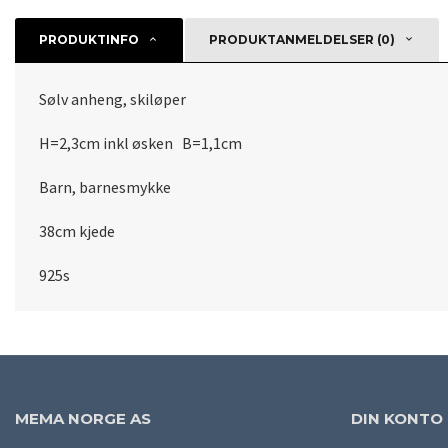
PRODUKTINFO
PRODUKTANMELDELSER (0)
Sølv anheng, skiløper
H=2,3cm inkl øsken B=1,1cm
Barn, barnesmykke
38cm kjede
925s
MEMA NORGE AS
DIN KONTO