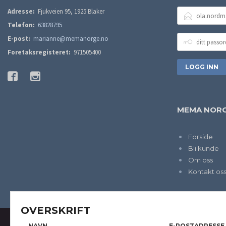
E-
Adresse:
Fjukveien 95, 1925 Blaker
POSTADRESSE
Telefon:
63828795
DITT
E-post:
marianne@memanorge.no
PASSORD
Foretaksregisteret:
971505400
MEMA NORG
Forside
Bli kunde
Om oss
Kontakt os
OVERSKRIFT
NAVN
E-POSTADRESSE