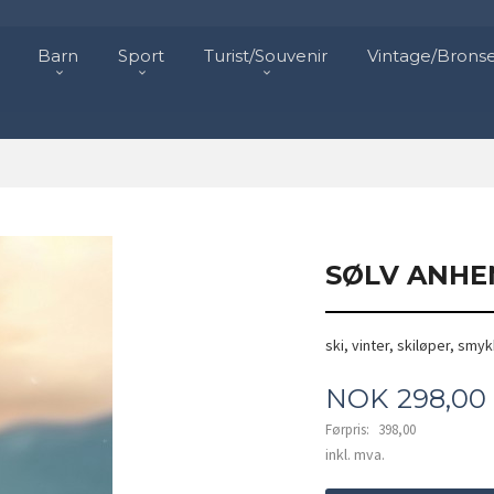
Barn
Sport
Turist/Souvenir
Vintage/Brons
SØLV ANHE
ski, vinter, skiløper, smyk
Tilbud
NOK
298,00
Førpris:
398,00
Rabatt
inkl. mva.