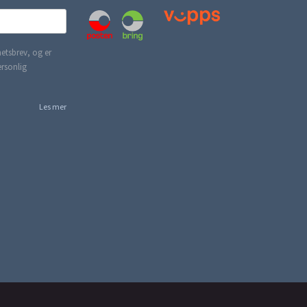
etsbrev, og er
ersonlig
Les mer