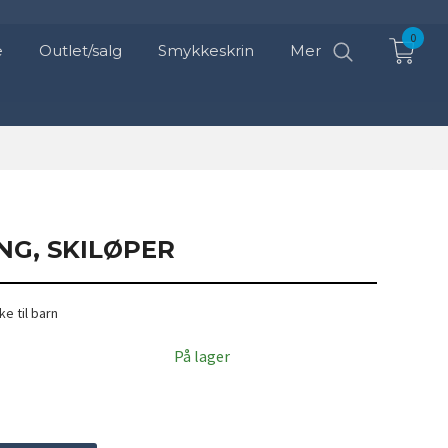
0
e
Outlet/salg
Smykkeskrin
Mer
NG, SKILØPER
ke til barn
På lager