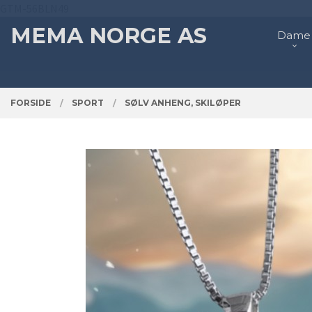
Gå
GTM-56BLN49
Lukk
PRODUKTER
til
MEMA NORGE AS
Dame
innholdet
FORSIDE
SPORT
SØLV ANHENG, SKILØPER