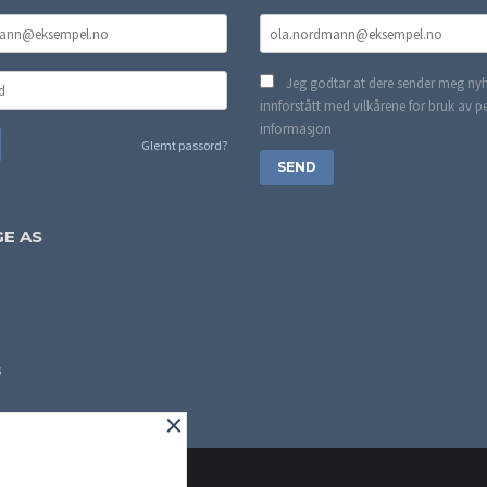
Jeg godtar at dere sender meg nyh
innforstått med vilkårene for bruk av p
informasjon
Glemt passord?
E AS
s
×