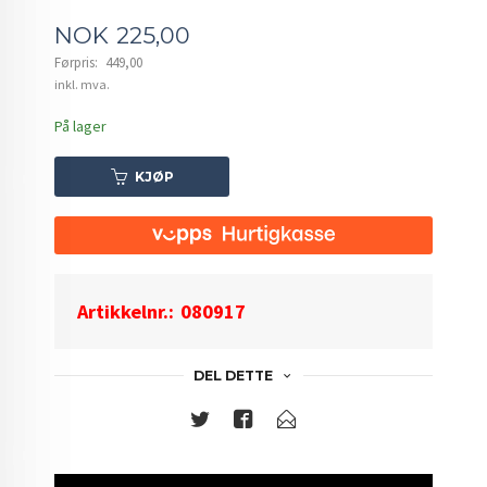
Tilbud
NOK
225,00
Førpris:
449,00
Rabatt
inkl. mva.
På lager
KJØP
Artikkelnr.:
080917
DEL DETTE