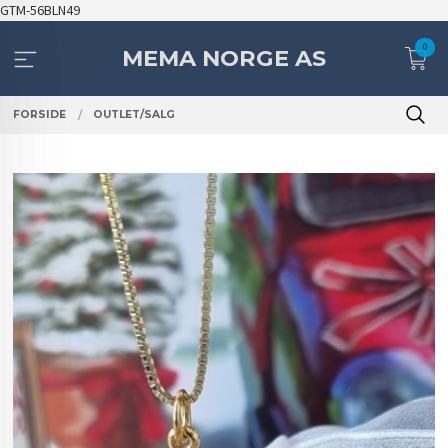
Gå
GTM-56BLN49
til
0
innholdet
MEMA NORGE AS
FORSIDE
OUTLET/SALG