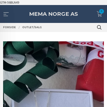
Gå
GTM-56BLN49
til
0
innholdet
MEMA NORGE AS
FORSIDE
OUTLET/SALG