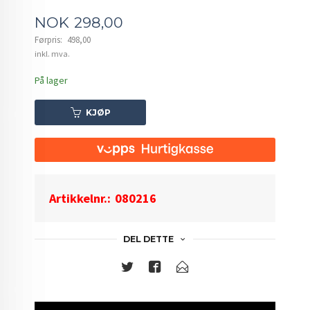
Tilbud
NOK
298,00
Førpris:
498,00
Rabatt
inkl. mva.
På lager
KJØP
Artikkelnr.:
080216
DEL DETTE