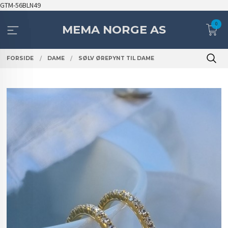
Gå
GTM-56BLN49
til
0
innholdet
MEMA NORGE AS
FORSIDE
DAME
SØLV ØREPYNT TIL DAME