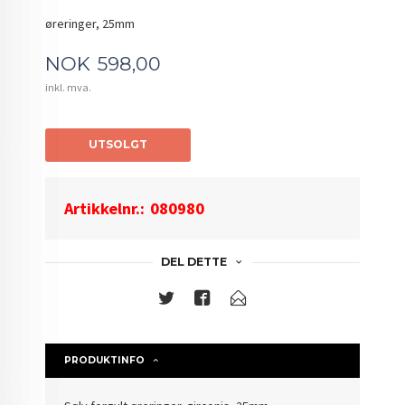
øreringer, 25mm
Pris
NOK
598,00
inkl. mva.
UTSOLGT
Artikkelnr.:
080980
DEL DETTE
PRODUKTINFO