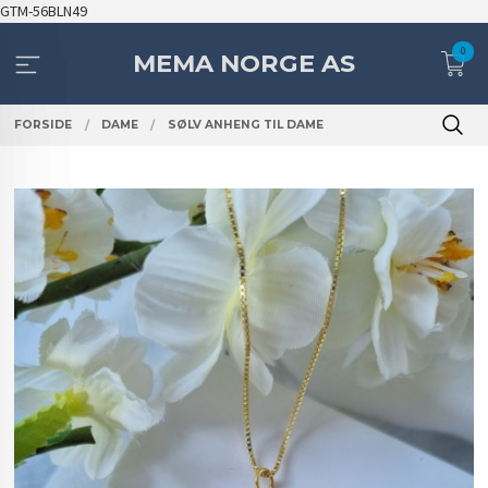
Gå
GTM-56BLN49
til
0
innholdet
MEMA NORGE AS
FORSIDE
DAME
SØLV ANHENG TIL DAME