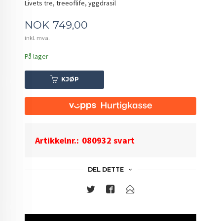
Livets tre, treeoflife, yggdrasil
Pris
NOK
749,00
inkl. mva.
På lager
KJØP
Artikkelnr.:
080932 svart
DEL DETTE