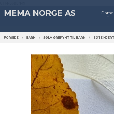
Gå
GTM-56BLN49
Lukk
PRODUKTER
til
MEMA NORGE AS
Dame
innholdet
FORSIDE
BARN
SØLV ØREPYNT TIL BARN
SØTE HJERT