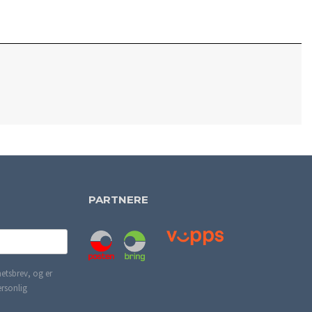
PARTNERE
etsbrev, og er
ersonlig