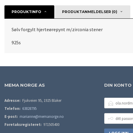
PRODUKTINFO
PRODUKTANMELDELSER (0)
Sølv forgylt hjerteørepynt m/zirconia stener
925s
MEMA NORGE AS
DIN KONTO
E-
Adresse:
Fjukveien 95, 1925 Blaker
POSTADRESSE
Telefon:
63828795
DITT
E-post:
marianne@memanorge.no
PASSORD
Foretaksregisteret:
971505400