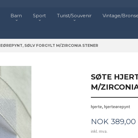
Barn
Sport
Turist/Souvenir
Vintage/Brons
EØREPYNT, SØLV FORGYLT M/ZIRCONIA STENER
SØTE HJER
M/ZIRCONI
hjerte, hjerteørepynt
Pris
NOK
389,00
inkl. mva.