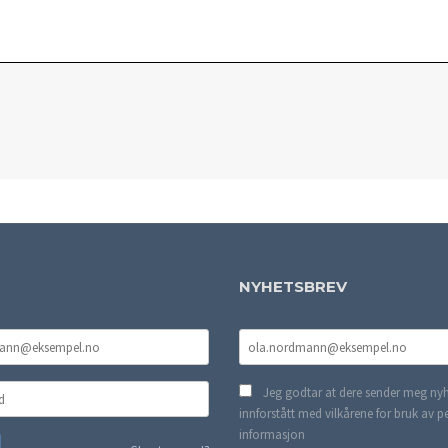
NYHETSBREV
Jeg godtar at dere sender meg nyh
innforstått med vilkårene for bruk av p
informasjon