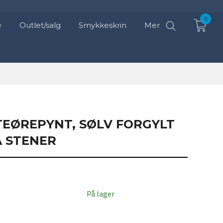
0
e
Outlet/salg
Smykkeskrin
Mer
TEØREPYNT, SØLV FORGYLT
A STENER
På lager