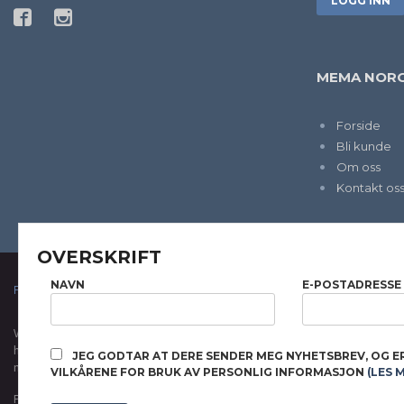
MEMA NORG
Forside
Bli kunde
Om oss
Kontakt os
OVERSKRIFT
NAVN
E-POSTADRESSE
FRAKT
KJØPSBETINGELSER
SIKKERHET OG PERSONVERN
Vår nettbutikk bruker cookies slik at du får en bedre kjøpsopplevelse og vi kan yt
hovedsaklig til å lagre innloggingsdetaljer og huske hva du har puttet i handleku
JEG GODTAR AT DERE SENDER MEG NYHETSBREV, OG E
normalt om du godtar dette.
Les mer
eller
endre innstillinger for cookies.
VILKÅRENE FOR BRUK AV PERSONLIG INFORMASJON
(LES 
Powered by
24Nettbutikk