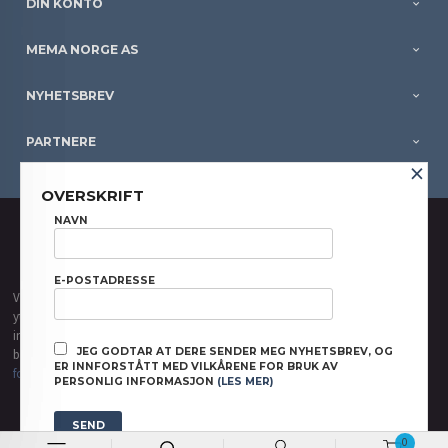
DIN KONTO
MEMA NORGE AS
NYHETSBREV
PARTNERE
×
OVERSKRIFT
FRAKT
KJØPSBETINGELSER
SIKKERHET OG PERSONVERN
NAVN
NYHETSBREV
E-POSTADRESSE
Vår nettbutikk bruker cookies slik at du får en bedre kjøpsopplevelse og vi kan
yte deg bedre service. Vi bruker cookies hovedsaklig til å lagre
innloggingsdetaljer og huske hva du har puttet i handlekurven din. Fortsett å
JEG GODTAR AT DERE SENDER MEG NYHETSBREV, OG
bruke siden som normalt om du godtar dette.
Les mer
eller
endre innstillinger
ER INNFORSTÅTT MED VILKÅRENE FOR BRUK AV
for cookies.
PERSONLIG INFORMASJON
(LES MER)
Powered by
24Nettbutikk
0