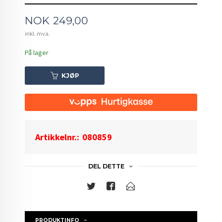
Pris
NOK
249,00
inkl. mva.
På lager
KJØP
Artikkelnr.:
080859
DEL DETTE
PRODUKTINFO