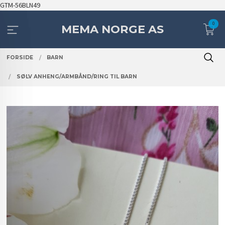
Gå
GTM-56BLN49
til
0
innholdet
MEMA NORGE AS
FORSIDE
BARN
SØLV ANHENG/ARMBÅND/RING TIL BARN